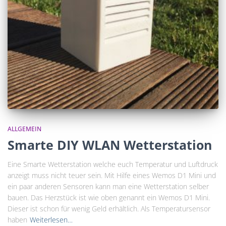
ALLGEMEIN
Smarte DIY WLAN Wetterstation
Eine Smarte Wetterstation welche euch Temperatur und Luftdruck
anzeigt muss nicht teuer sein. Mit Hilfe eines Wemos D1 Mini und
ein paar anderen Sensoren kann man eine Wetterstation selber
bauen. Das Herzstück ist wie oben genannt ein Wemos D1 Mini.
Dieser ist schon für wenig Geld erhältlich. Als Temperatursensor
haben
Weiterlesen…