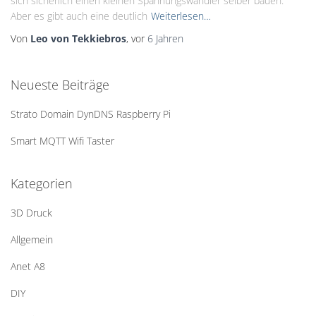
sich sicherlich einen kleinen Spannungswandler selber bauen.
Aber es gibt auch eine deutlich
Weiterlesen…
Von
Leo von Tekkiebros
, vor
6 Jahren
Neueste Beiträge
Strato Domain DynDNS Raspberry Pi
Smart MQTT Wifi Taster
Kategorien
3D Druck
Allgemein
Anet A8
DIY