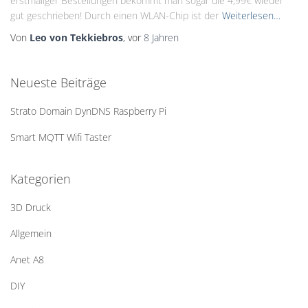
erstmaliger Bestellungen bekommt man sogar die 4,99€ wieder
gut geschrieben! Durch einen WLAN-Chip ist der
Weiterlesen…
Von
Leo von Tekkiebros
, vor
8 Jahren
Neueste Beiträge
Strato Domain DynDNS Raspberry Pi
Smart MQTT Wifi Taster
Kategorien
3D Druck
Allgemein
Anet A8
DIY