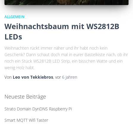
ALLGEMEIN
Weihnachtsbaum mit WS2812B
LEDs
Weihnachten rückt immer näher und ihr habt noch kein
Geschenk? Dann schaut doch mal in eurer Bastelkiste nach, ob ihr
noch ein Stück WS2812B LED Strip, ein bisschen Watte und ein
wenig Holz habt.
Von
Leo von Tekkiebros
, vor
6 Jahren
Neueste Beiträge
Strato Domain DynDNS Raspberry Pi
Smart MQTT Wifi Taster