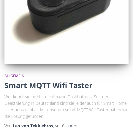
ALLGEMEIN
Smart MQTT Wifi Taster
Wer kennt sie nicht – die Amazon Dashbuttons. Seit der
Deaktivierung in Deutschland sind sie leider auch für Smart Home
User unbrauchbar. Mit unserem smart MQTT Wifi Taster haben wir
die Lösung gefunden!
Von
Leo von Tekkiebros
, vor
6 Jahren