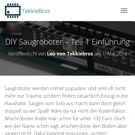
N
A
V
I
G
DIY Saugroboter – Teil 1 Einführung
A
T
Veröffentlicht von
Leo von Tekkiebros
am
1. Mai 2018
I
O
N
U
M
S
Saugroboter werden immer populärer und sind oft nicht
C
mehr nur Träume sondern finden tatsächlich Einzug in die
H
A
Haushalte. Saugen vom Sofa aus macht dann doch gleich
L
doppelt so viel Spaß! Wäre da nur nicht der Kostenfaktor…
T
Wischroboter findet man schon für unter 100 Euro. Doch
E
N
wie der Name schon sagt, wischen diese den Boden aber
saugen nicht. Dafür benötigt man einen „echten“