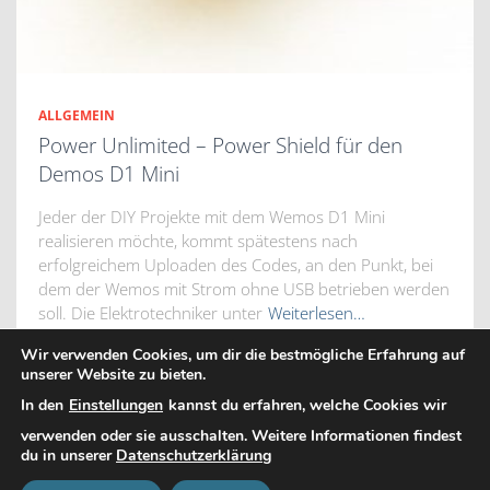
ALLGEMEIN
Power Unlimited – Power Shield für den
Demos D1 Mini
Jeder der DIY Projekte mit dem Wemos D1 Mini
realisieren möchte, kommt spätestens nach
erfolgreichem Uploaden des Codes, an den Punkt, bei
dem der Wemos mit Strom ohne USB betrieben werden
soll. Die Elektrotechniker unter
Weiterlesen…
Wir verwenden Cookies, um dir die bestmögliche Erfahrung auf
unserer Website zu bieten.
In den
Einstellungen
kannst du erfahren, welche Cookies wir
DATENSCHUTZERKLÄRUNG
IMPRESSUM
KONTAKT
verwenden oder sie ausschalten. Weitere Informationen findest
du in unserer
Datenschutzerklärung
Hestia | Entwickelt von
ThemeIsle