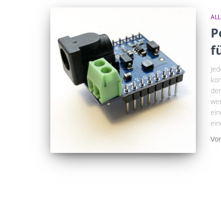
AL
P
f
Jed
kom
den
wer
ein
ein
Vo