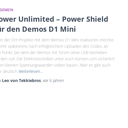
LGEMEIN
ower Unlimited – Power Shield
ür den Demos D1 Mini
er der DIY Projekte mit dem Wemos D1 Mini realisieren möchte,
mt spätestens nach erfolgreichem Uploaden des Codes, an
 Punkt, bei dem der Wemos mit Strom ohne USB betrieben
den soll. Die Elektrotechniker unter euch können sich sicherlich
en kleinen Spannungswandler selber bauen. Aber es gibt auch
e deutlich
Weiterlesen…
n
Leo von Tekkiebros
, vor
6 Jahren